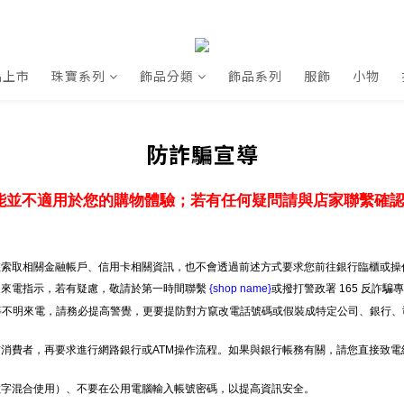
品上市
珠寶系列
飾品分類
飾品系列
服飾
小物
防詐騙宣導
能並不適用於您的購物體驗；若有任何疑問請與店家聯繫確
索取相關金融帳戶、信用卡相關資訊，也不會透過前述方式要求您前往銀行臨櫃或操作
明來電指示，若有疑慮，敬請於第一時間聯繫
{shop name}
或撥打警政署 165 反詐騙
」等不明來電，請務必提高警覺，更要提防對方竄改電話號碼或假裝成特定公司、銀行、
消費者，再要求進行網路銀行或ATM操作流程。如果與銀行帳務有關，請您直接致
數字混合使用）、不要在公用電腦輸入帳號密碼，以提高資訊安全。