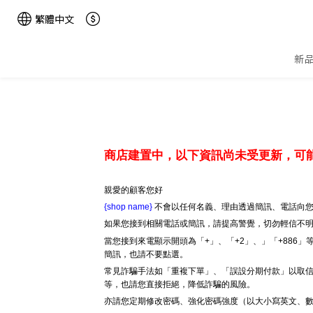
繁體中文
新
商店建置中，以下資訊尚未受更新，可
親愛的顧客您好
{shop name}
不會以任何名義、理由透過簡訊、電話向您
如果您接到相關電話或簡訊，請提高警覺，切勿輕信不
當您接到來電顯示開頭為「+」、「+2」、」「+886
簡訊，也請不要點選。
常見詐騙手法如「重複下單」、「誤設分期付款」以取信
等，也請您直接拒絕，降低詐騙的風險。
亦請您定期修改密碼、強化密碼強度（以大小寫英文、