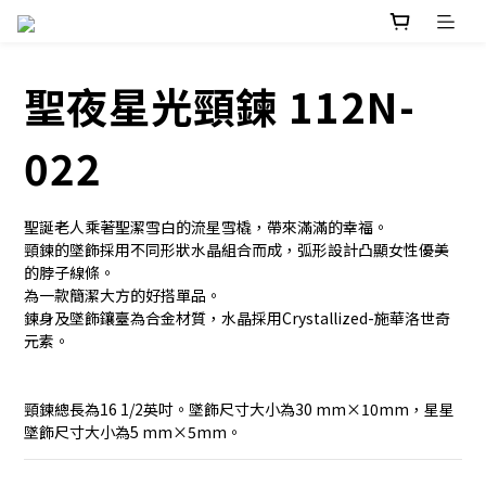
聖夜星光頸鍊 112N-
022
聖誕老人乘著聖潔雪白的流星雪橇，帶來滿滿的幸福。
頸鍊的墜飾採用不同形狀水晶組合而成，弧形設計凸顯女性優美
的脖子線條。
為一款簡潔大方的好搭單品。
鍊身及墜飾鑲臺為合金材質，水晶採用Crystallized-施華洛世奇
元素。
頸鍊總長為16 1/2英吋。墜飾尺寸大小為30 mm×10mm，星星
墜飾尺寸大小為5 mm×5mm。