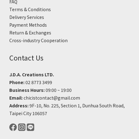
FAQ
Terms & Conditions
Delivery Services
Payment Methods
Return & Exchanges
Cross-industry Cooperation
Contact Us
J.D.A. Creations LTD.
Phone:
02 8773 3499
Business Hours:
09:00 ~ 19:00
Email:
chicistcontact@gmail.com
Address:
9F-10, No. 225, Section 1, Dunhua South Road,
Taipei City 106057