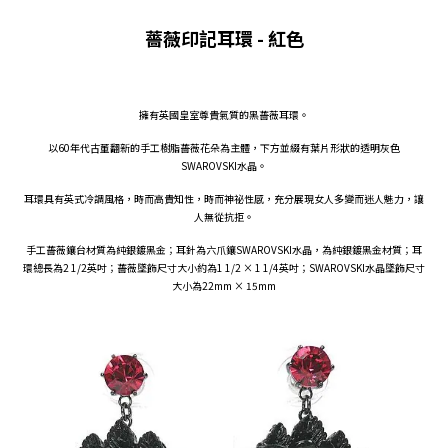
薔薇印記耳環 - 紅色
擁有英國皇室尊貴氣質的黑薔薇耳環。
以60年代古董翻新的手工樹脂薔薇花朵為主體，下方並綴有葉片形狀的透明灰色
SWAROVSKI水晶。
耳環具有英式冷調風格，時而高貴知性，時而神祕性感，充分展現女人多變而迷人魅力，讓
人無從抗拒。
手工薔薇鑲台材質為純銀鍍黑金；耳針為六爪鑲SWAROVSKI水晶，為純銀鍍黑金材質；耳
環總長為2 1/2英吋；薔薇墜飾尺寸大小約為1 1/2 × 1 1/4英吋；SWAROVSKI水晶墜飾尺寸
大小為22mm × 15mm