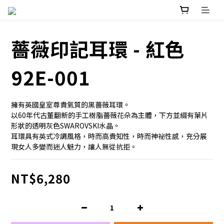
薔薇印記耳環 - 紅色
92E-001
擁有英國皇室尊貴氣質的黑薔薇耳環。
以60年代古董翻新的手工樹脂薔薇花朵為主體，下方並綴有葉片
形狀的透明灰色SWAROVSKI水晶。
耳環具有英式冷調風格，時而高貴知性，時而神祕性感，充分展
現女人多變而迷人魅力，讓人無從抗拒。
NT$6,280