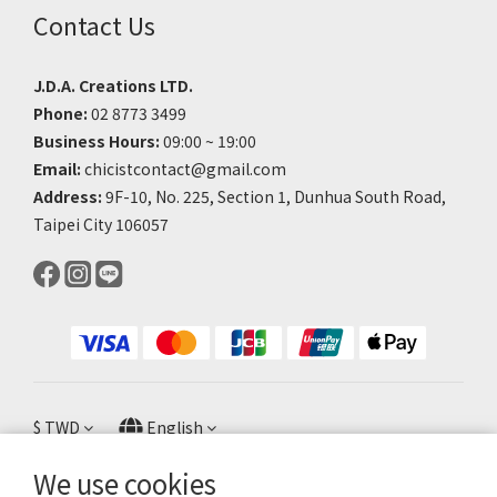
Contact Us
J.D.A. Creations LTD.
Phone:
02 8773 3499
Business Hours:
09:00 ~ 19:00
Email:
chicistcontact@gmail.com
Address:
9F-10, No. 225, Section 1, Dunhua South Road,
Taipei City 106057
$
TWD
English
We use cookies