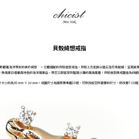
貝殼綺想戒指
聆聽著海洋帶來的美妙綺想…。立體細膩的貝殼造型戒指，貝殼上方並飾以鋯石及珍珠點綴，呈現其
，熱情夏日裡最具特色的海洋風單品，帶您立即感受到豔陽沙灘的風情萬種！貝殼造型與戒圍皆為純銀鍍
大小約為30 mm × 20 mm。戒圍尺寸為國際標準圍10號，可修改成您所需要的尺寸，修改需7-10