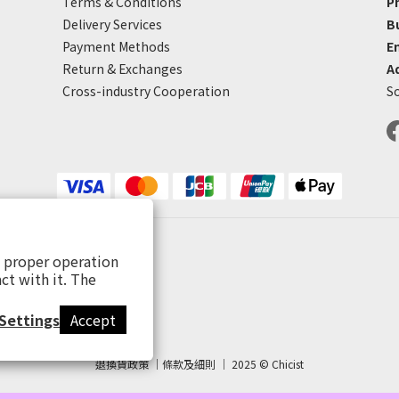
Terms & Conditions
P
Delivery Services
B
Payment Methods
E
Return & Exchanges
A
Cross-industry Cooperation
So
s proper operation
ct with it. The
Settings
Accept
退換貨政策 ｜條款及細則 ｜ 2025 © Chicist