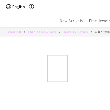
English
New Arrivals
Fine Jewel
View All
Chicist New York
Jewelry Series
人魚公主