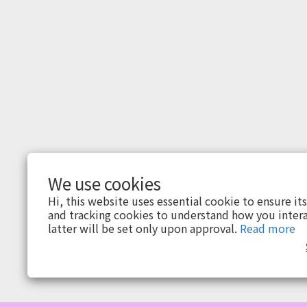
We use cookies
$
TWD
English
Hi, this website uses essential cookie to ensure it
and tracking cookies to understand how you intera
latter will be set only upon approval.
Read more