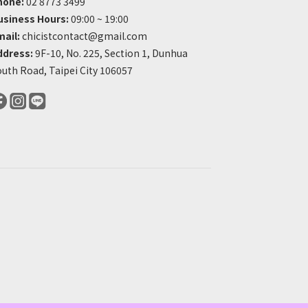
hone:
02 8773 3499
usiness Hours:
09:00 ~ 19:00
mail:
chicistcontact@gmail.com
ddress:
9F-10, No. 225, Section 1, Dunhua
uth Road, Taipei City 106057