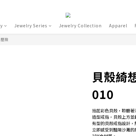
ry
Jewelry Series
Jewelry Collection
Apparel
的歷險
貝殼綺想
010
拾起彩色貝殼，聆聽著
造型戒指，貝殼上方並
有型的貝殼戒指設計，
立即感受到豔陽沙灘的