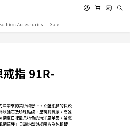
Fashion Accessories
Sale
BUY NOW
戒指 91R-
海洋帶來的美妙綺想…。立體細膩的貝殼
飾以鋯石及珍珠點綴，呈現其質感。高雅
熱情夏日裡最具特色的海洋風單品，帶您
風情萬種！貝殼造型與戒圍皆為純銀鍍