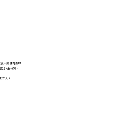
質感。高雅有型的
18K金材質。
個工作天。