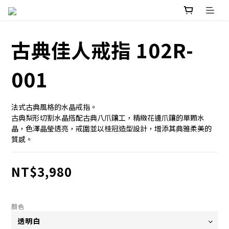
古典佳人戒指 102R-
001
法式古典風格的水晶戒指。
古典梨形切割水晶搭配古典八爪鑲工，精緻花邊爪鑲的單顆水
晶，色澤晶瑩透亮，戒圍並以桂冠造型設計，增添其典雅柔美的
質感。
NT$3,980
顏色