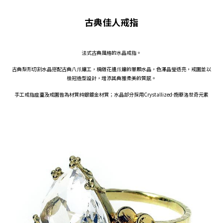
古典佳人戒指
法式古典風格的水晶戒指。
古典梨形切割水晶搭配古典八爪鑲工，精緻花邊爪鑲的單顆水晶，色澤晶瑩透亮，戒圍並以
桂冠造型設計，增添其典雅柔美的質感。
手工戒指座臺及戒圍皆為材質純銀鍍金材質；水晶部分採用Crystallized-施華洛世奇元素