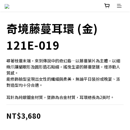
奇境藤蔓耳環 (金)
121E-019
尋著枝蔓末端，來到傳說中的奇幻島…以藤蔓葉片為主體，以細
緻爪鑲貓眼形及圓形鋯石點綴，搖曳生姿的藤蔓墜鏈，增添動人
質感。
能修飾臉型呈現出女性的纖細與柔美，無論平日裝扮或晚宴、派
對造型均十分合適。
耳針為純銀鍍金材質，墜飾為合金材質，耳環總長為2英吋。
NT$3,680