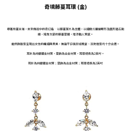
奇境藤蔓耳環 (金)
尋著枝蔓末端，來到傳說中的奇幻島…以藤蔓葉片為主體，以細緻爪鑲貓眼形及圓形鋯石點
綴，搖曳生姿的藤蔓墜鏈，增添動人質感。
能修飾臉型呈現出女性的纖細與柔美，無論平日裝扮或晚宴、派對造型均十分合適。
耳針為純銀鍍金材質，墜飾為合金材質，耳環總長為2英吋。
耳針為純銀鍍金材質；墜飾為合金材質；耳環總長為2英吋