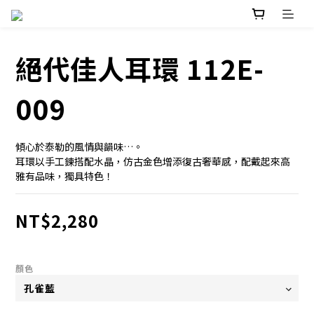
絕代佳人耳環 112E-
009
傾心於泰勒的風情與韻味…。
耳環以手工鍊搭配水晶，仿古金色增添復古奢華感，配戴起來高
雅有品味，獨具特色！
NT$2,280
顏色