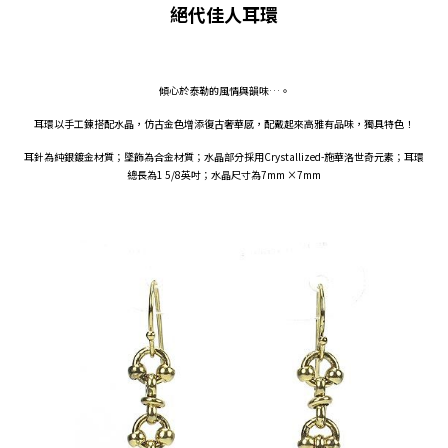
絕代佳人耳環
傾心於泰勒的風情與韻味…。
耳環以手工鍊搭配水晶，仿古金色增添復古奢華感，配戴起來高雅有品味，獨具特色！
耳針為純銀鍍金材質；墜飾為合金材質；水晶部分採用Crystallized-施華洛世奇元素；耳環
總長為1 5/8英吋；水晶尺寸為7mm ×7mm