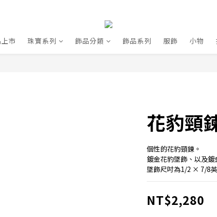
品上市
珠寶系列
飾品分類
飾品系列
服飾
小物
花豹頸鍊 
個性的花豹頸鍊。
鍍金花豹墜飾、以及鍍金
墜飾尺吋為1/2 × 7/8
NT$2,280