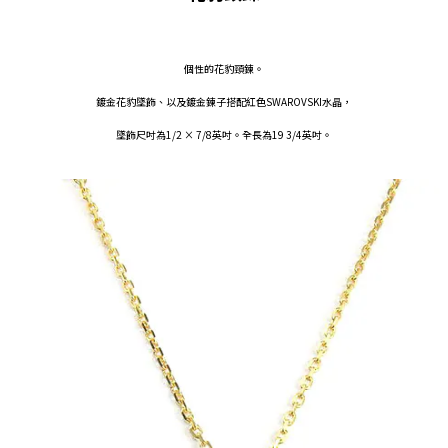
個性的花豹頸鍊。
鍍金花豹墜飾、以及鍍金鍊子搭配紅色SWAROVSKI水晶，
墜飾尺吋為1/2 × 7/8英吋。全長為19 3/4英吋。