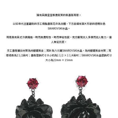
擁有英國皇室尊貴氣質的黑薔薇耳環。
以60年代古董翻新的手工樹脂薔薇花朵為主體，下方並綴有葉片形狀的透明灰色
SWAROVSKI水晶。
耳環具有英式冷調風格，時而高貴知性，時而神祕性感，充分展現女人多變而迷人魅力，讓
人無從抗拒。
手工薔薇鑲台材質為純銀鍍黑金；耳針為六爪鑲SWAROVSKI水晶，為純銀鍍黑金材質；耳
環總長為2 1/2英吋；薔薇墜飾尺寸大小約為1 1/2 × 1 1/4英吋；SWAROVSKI水晶墜飾尺寸
大小為22mm × 15mm