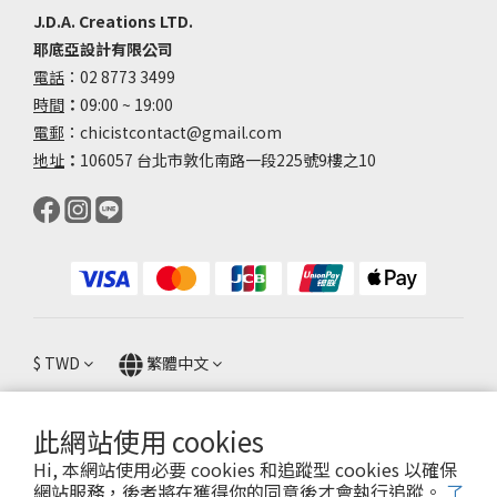
J.D.A. Creations LTD.
耶底亞設計有限公司
電話
：02 8773 3499
時間
：
09:00 ~ 19:00
電郵
：chicistcontact@gmail.com
地址
：
106057 台北市敦化南路一段225號9樓之10
$
TWD
繁體中文
此網站使用 cookies
Hi, 本網站使用必要 cookies 和追蹤型 cookies 以確保
退換貨政策 ｜條款及細則 ｜ 2025 © Chicist
網站服務，後者將在獲得你的同意後才會執行追蹤。
了