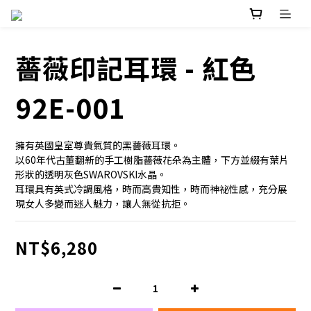
薔薇印記耳環 - 紅色
92E-001
擁有英國皇室尊貴氣質的黑薔薇耳環。
以60年代古董翻新的手工樹脂薔薇花朵為主體，下方並綴有葉片
形狀的透明灰色SWAROVSKI水晶。
耳環具有英式冷調風格，時而高貴知性，時而神祕性感，充分展
現女人多變而迷人魅力，讓人無從抗拒。
NT$6,280