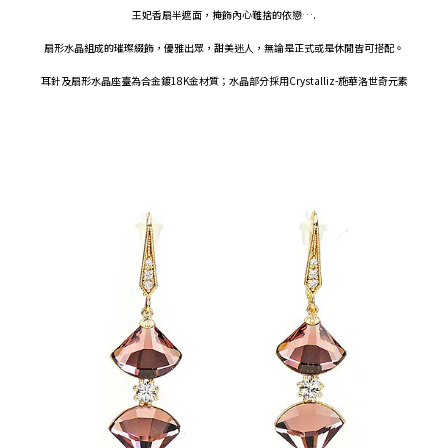
王妃香扇半遮面，掩飾內心難捨的依戀….
扇形水晶組成的璀璨綴飾，優雅出眾，甜美迷人，無論是正式或是休閒皆可搭配。
耳針及扇形水晶座臺為合金鍍18K金材質；水晶部分採用Crystalliz-施華洛世奇元素