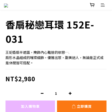
香扇秘戀耳環 152E-
031
王妃香扇半遮面，掩飾內心難捨的依戀….
扇形水晶組成的璀璨綴飾，優雅出眾，甜美迷人，無論是正式或
是休閒皆可搭配。
NT$2,980
加入購物車
立即購買