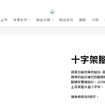
品上市
珠寶系列
飾品分類
飾品系列
服飾
小物
十字架腳鍊
與夏日最完美的組合–
簡單的設計讓您的腳踝
腳鍊採雙鍊設計，以SWA
土耳其藍水晶十字架。
鍊身總長為9英吋。