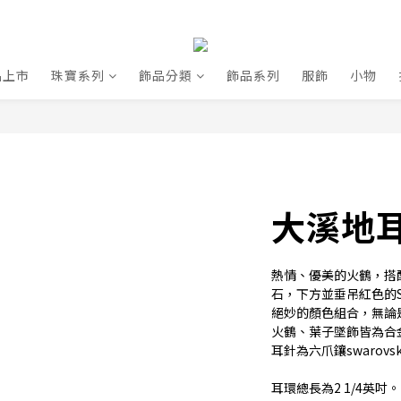
品上市
珠寶系列
飾品分類
飾品系列
服飾
小物
大溪地耳環
熱情、優美的火鶴，搭配
石，下方並垂吊紅色的SW
絕妙的顏色組合，無論
火鶴、葉子墜飾皆為合
耳針為六爪鑲swarov
耳環總長為2 1/4英吋。