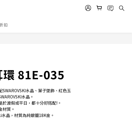
折扣
立即購買
 81E-035
SWAROVSKI水晶、葉子墜飾、紅色玉
AROVSKI水晶。
是於渡假或平日，都十分好搭配!。
金材質。
ski水晶，材質為純銀鍍18K金。