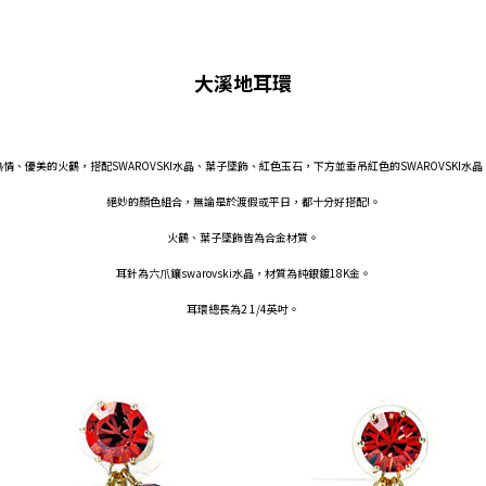
大溪地耳環
熱情、優美的火鶴，搭配SWAROVSKI水晶、葉子墜飾、紅色玉石，下方並垂吊紅色的SWAROVSKI水晶
絕妙的顏色組合，無論是於渡假或平日，都十分好搭配!。
火鶴、葉子墜飾皆為合金材質。
耳針為六爪鑲swarovski水晶，材質為純銀鍍18K金。
耳環總長為2 1/4英吋。