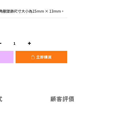
角獸墜飾尺寸大小為15mm × 13mm。
立即購買
式
顧客評價