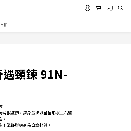
折扣
立即購買
遇頸鍊 91N-
鍊。
獨角獸墜飾，鍊身並飾以星星形狀玉石墜
色。
款！墜飾與鍊身為合金材質。