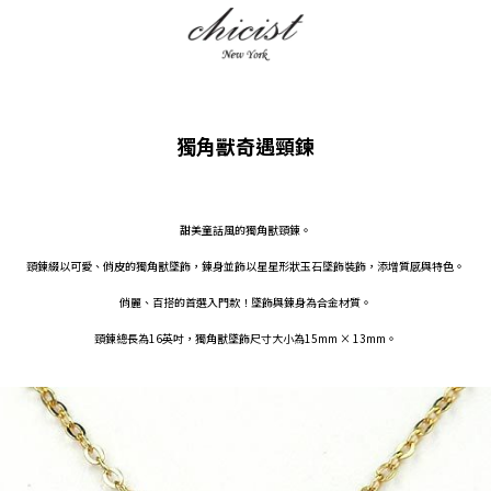
獨角獸奇遇頸鍊
甜美童話風的獨角獸頸鍊。
頸鍊綴以可愛、俏皮的獨角獸墜飾，鍊身並飾以星星形狀玉石墜飾裝飾，添增質感與特色。
俏麗、百搭的首選入門款！墜飾與鍊身為合金材質。
頸鍊總長為16英吋，獨角獸墜飾尺寸大小為15mm × 13mm。