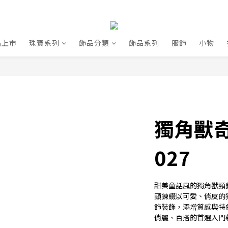
品上市
珠寶系列
飾品分類
飾品系列
服飾
小物
獨角獸奇
027
甜美童話風的獨角獸頸
頸鍊綴以可愛、俏皮的
飾裝飾，添增質感與特
俏麗、百搭的首選入門