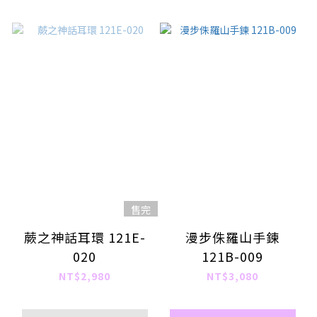
售完
蕨之神話耳環 121E-
漫步侏羅山手鍊
020
121B-009
NT$2,980
NT$3,080